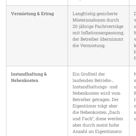
Vermietung & Ertrag
Langfristig gesicherte
Mieteinnahmen durch
20-jährige Pachtverträge
o
mit Inflationsanpassung;
der Betreiber übernimmt
die Vermietung.
h
Instandhaltung &
Ein Großteil der
Nebenkosten
laufenden Betriebs-,
s
Instandhaltungs- und
Nebenkosten wird vom
Betreiber getragen. Der
Eigentümer trägt aber
die Nebenkosten „Dach
s
und Fach“, diese werden
u
aber durch meist hohe
Anzahl an Eigentümern