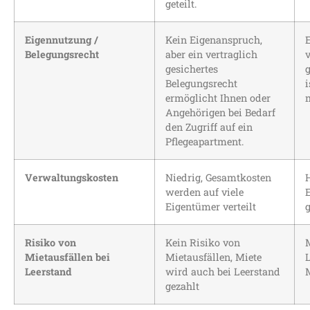
geteilt.
Eigennutzung /
Kein Eigenanspruch,
Belegungsrecht
aber ein vertraglich
gesichertes
Belegungsrecht
i
ermöglicht Ihnen oder
m
Angehörigen bei Bedarf
den Zugriff auf ein
Pflegeapartment.
Verwaltungskosten
Niedrig, Gesamtkosten
werden auf viele
Eigentümer verteilt
Risiko von
Kein Risiko von
M
Mietausfällen bei
Mietausfällen, Miete
Leerstand
wird auch bei Leerstand
gezahlt