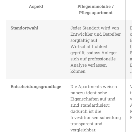
Aspekt
Pflegeimmobilie /
Pflegeapartment
Standortwahl
Jeder Standort wird von
E
Entwickler und Betreiber
o
sorgfältig auf
Wirtschaftlichkeit
h
geprüft, sodass Anleger
sich auf professionelle
a
Analyse verlassen
können.
Entscheidungsgrundlage
Die Apartments weisen
nahezu identische
i
Eigenschaften auf und
sind standardisiert;
dadurch ist die
Investitionsentscheidung
transparent und
vergleichbar.