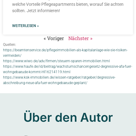
welche Vorteile Pflegeapartments bieten, worauf Sie achten
sollten. Jetzt informieren!
WEITERLESEN »
« Voriger
Nächster »
Quellen:
https://beamtenservice.de/pflegeimmobilien-als-kapitalanlage-wie-sie-risiken-
vermeiden/
https://www.wiwo.de/adv/firmen/steuern-sparen-immobilien.html
https://www.haufe.de/id/beitrag/wachstumschancengesetz-degressive-afa-fuer-
wohngebaeude-kommt-HI16214119.html
https://www.ksk-immobilien.de/wissen-ratgeber/ratgeber/degressive-
abschreibung-neue-afa-fuer-wohngebaeude-geplant/
Über den Autor