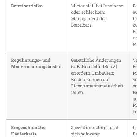
Betreiberrisiko
Mietausfall bei Insolvenz
Be
oder schlechtem
au
Management des
U
Betreibers.
Z
P
u
Mo
Regulierungs- und
Gesetzliche Änderungen
Ve
Modernisierungskosten
(z. B. HeimMindBauV)
Be
erfordern Umbauten;
M
Kosten können auf
ve
Eigentümergemeinschaft
en
fallen.
N
g
M
b
Eingeschränkter
Spezialimmobilie lässt
La
Käuferkreis
sich schwerer
P