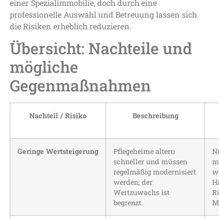
einer Spezialimmobilie, doch durch eine
professionelle Auswahl und Betreuung lassen sich
die Risiken erheblich reduzieren.
Übersicht: Nachteile und
mögliche
Gegenmaßnahmen
Nachteil / Risiko
Beschreibung
Geringe Wertsteigerung
Pflegeheime altern
N
schneller und müssen
m
regelmäßig modernisiert
w
werden; der
H
Wertzuwachs ist
R
begrenzt.
M