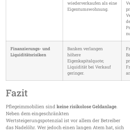
wiederverkaufen als eine
V
Eigentumswohnung.
pr
V
d
P
nu
Finanzierungs- und
Banken verlangen
Fr
Liquiditätsrisiken
höhere
B
Eigenkapitalquote;
p
Liquidität bei Verkauf
F
geringer.
a
Fazit
Pflegeimmobilien sind
keine risikolose Geldanlage
.
Neben dem eingeschränkten
Wertsteigerungspotenzial ist vor allem der Betreiber
das Nadelöhr. Wer jedoch einen langen Atem hat, sich