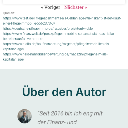
« Voriger
Nächster »
Quellen:
https://www.test.de/Pflegeapartments-als-Geldanlage-Wie-riskant-ist-der-Kauf-
einer-Pflegeimmobilie-5562373-0/
https://deutsche-pflegeimmo.de/ratgeber/projektentwickler
https://www.finanzwelt.de/post/pflegeimmobilie-so-laesst-sich-das-risiko-
betreiberausfall-verhindern
https://www.biallo.de/baufinanzierung/ratgeber/pflegeimmobilien-als-
kapitalanlage/
https://www.heid-immobilienbewertung.de/magazin/pflegeheim-als-
kapitalanlage/
Über den Autor
"Seit 2016 bin ich eng mit
der Finanz- und