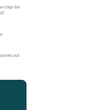
e trägt der
ch“
um
Chancen auf
Gespräc