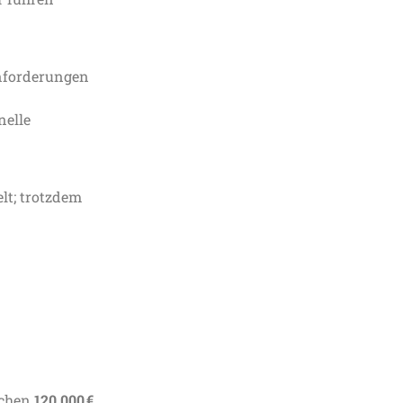
Anforderungen
nelle
lt; trotzdem
schen
120.000 €