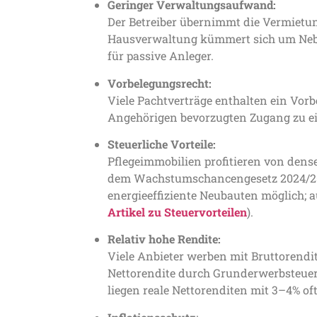
Geringer Verwaltungsaufwand:
Der Betreiber übernimmt die Vermiet
Hausverwaltung kümmert sich um Neb
für passive Anleger.
Vorbelegungsrecht:
Viele Pachtverträge enthalten ein Vorb
Angehörigen bevorzugten Zugang zu ein
Steuerliche Vorteile:
Pflegeimmobilien profitieren von den
dem Wachstumschancengesetz 2024/25 
energieeffiziente Neubauten möglich; 
Artikel zu Steuervorteilen
).
Relativ hohe Rendite:
Viele Anbieter werben mit Brutto­rendi
Nettorendite durch Grunderwerbsteuer 
liegen reale Netto­renditen mit 3–4% o