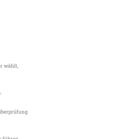
r wählt,
.
eiberprüfung
r führen