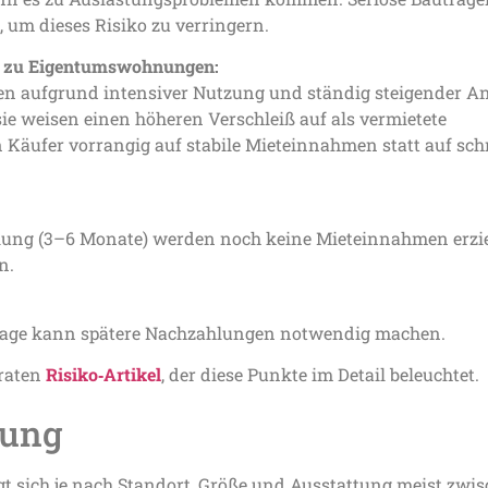
 um dieses Risiko zu verringern.
ch zu Eigentumswohnungen:
en aufgrund intensiver Nutzung und ständig steigender 
ie weisen einen höheren Verschleiß auf als vermietete
Käufer vorrangig auf stabile Mieteinnahmen statt auf sch
llung (3–6 Monate) werden noch keine Mieteinnahmen erzie
n.
klage kann spätere Nachzahlungen notwendig machen.
araten
Risiko‑Artikel
, der diese Punkte im Detail beleuchtet.
rung
gt sich je nach Standort, Größe und Ausstattung meist zwi