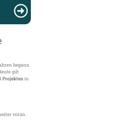
e
 Jahren begann
eute gilt
5 Projekten
in
weiter voran.