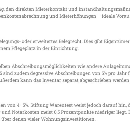
ung, den direkten Mieterkontakt und Instandhaltungsmaß
enkostenabrechnung und Mieterhöhungen – ideale Vorau
elegungs‑ oder erweitertes Belegrecht. Dies gibt Eigentüme
em Pflegeplatz in der Einrichtung.
selben Abschreibungsmöglichkeiten wie andere Anlageimmob
sind zudem degressive Abschreibungen von 5% pro Jahr f
außerdem kann das Inventar separat abgeschrieben werden 
ten von 4–5%. Stiftung Warentest weist jedoch darauf hin, 
und Notarkosten meist 0,5 Prozentpunkte niedriger liegt.
ft über denen vieler Wohnungs­investitionen.