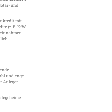
otar‑ und
enkredit mit
te (z. B. KfW
eteinnahmen
lich.
sende
ahl und enge
r Anleger.
Pflegeheime