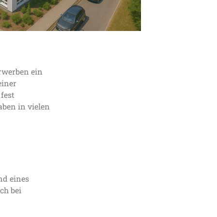
erwerben ein
einer
fest
aben in vielen
nd eines
ch bei