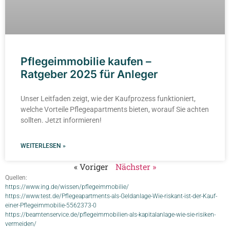
Pflegeimmobilie kaufen –
Ratgeber 2025 für Anleger
Unser Leitfaden zeigt, wie der Kaufprozess funktioniert,
welche Vorteile Pflegeapartments bieten, worauf Sie achten
sollten. Jetzt informieren!
WEITERLESEN »
« Voriger
Nächster »
Quellen:
https://www.ing.de/wissen/pflegeimmobilie/
https://www.test.de/Pflegeapartments-als-Geldanlage-Wie-riskant-ist-der-Kauf-
einer-Pflegeimmobilie-5562373-0
https://beamtenservice.de/pflegeimmobilien-als-kapitalanlage-wie-sie-risiken-
vermeiden/